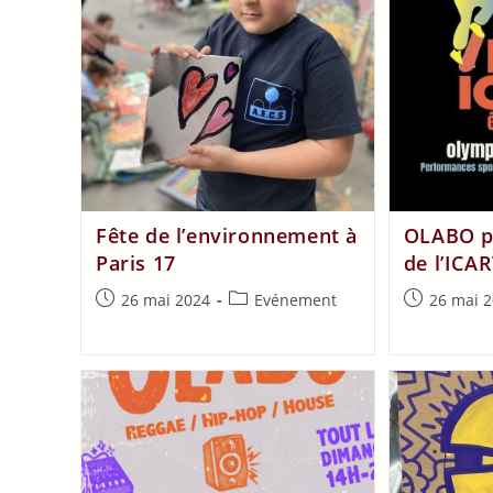
Fête de l’environnement à
OLABO pa
Paris 17
de l’ICA
26 mai 2024
Evénement
26 mai 