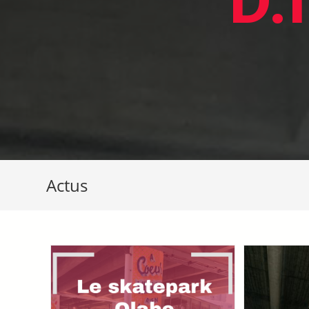
D.
Actus