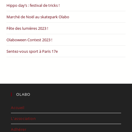
Hippo day’s : festival de tricks !
Marché de Noël au skatepark Olabo
Fête des lumières 2023 !
Olaboween Contest 2023 !
Sentez-vous sport à Paris 17e
OLABO
Accueil
L’association
Adhérer